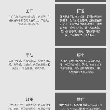
工厂
研发
在广东拥有2000多亩大型生产基地，引
强大研发团队自主设计，超耐磨通体岩
进先进设备和自动化生产线，产能大、
板瓷砖，现代素色质感砖，超耐磨金刚
货源足，周转率快。
石瓷砖，超耐磨超白岩板瓷抛砖，通体
瓷抛石，现代仿古砖、源生态瓷木砖、
通体防滑地砖，瓷片，背胶和瓷砖胶
等，产品更新快，引领潮流。
团队
服务
集团化经营，区域化管理，设置了销售
全心全意为经销商服务，从建店到开
部、市场部、设计部、产品开发部等相
业，从活动到培训。同时，建立了商学
关部门，专业性强，凝聚力高。
院学习平台，针对经销商的需求，进行
一系列的帮扶和培训指导。
政策
推广
销售政策完善，装修补贴、广告补贴支
推广力度大，拥有“中国绿色产品认证证
持力度大，惠及分销网络，免费设计及
书”、“企业标准领跑者”等众多荣誉称