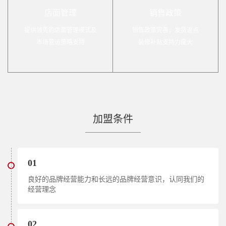
店面管理
销售政策
提供领先的店面管理模式及
销售政策完善，发货返点
市场营运策略支持
装修补贴支持力度大
加盟条件
01
良好的品牌经营能力和长远的品牌经营意识，认同我们的
经营理念
02