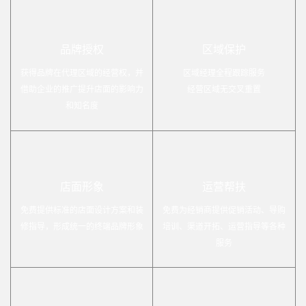
品牌授权
区域保护
获得品牌在代理区域的经营权，并
区域经理全程跟踪服务
借助企业的推广提升店面的影响力
经营区域无交叉重置
和知名度
店面形象
运营帮扶
免费提供标准的店面设计方案和装
免费为经销商提供促销活动、导购
修指导，形成统一的终端品牌形象
培训、渠道开拓、运营指导等各种
服务