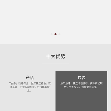
十大优势
产品
包装
产品系列规格齐全，品牌独立花色，款
原厂原坯，独立砖坯底标，高档砖坯底
式丰富，质量长期稳定，性价比非常
纹，专利认证，包装靓丽牢固。
高。