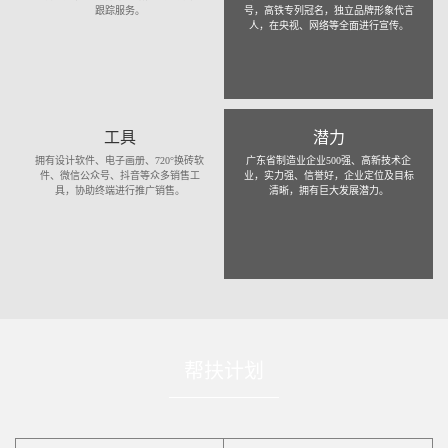
跟踪服务。
号，高铁专列冠名，独立品牌形象代言
人，在央视、网络等全面进行宣传。
工具
潜力
拥有设计软件、电子画册、720°换砖软
广东省制造业企业500强、高新技术企
件、微信公众号、抖音等众多销售工
业，实力强、信誉好，企业定位及目标
具，协助终端进行推广销售。
清晰，拥有巨大发展潜力。
帮扶计划